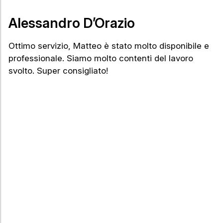
Alessandro D’Orazio
A
Ottimo servizio, Matteo è stato molto disponibile e
Un
professionale. Siamo molto contenti del lavoro
e 
svolto. Super consigliato!
so
co